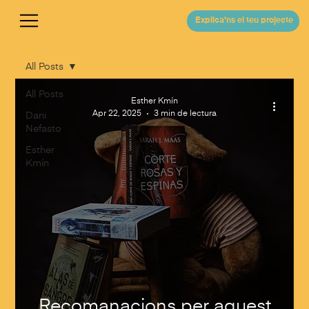
Explica'ns el teu projecte
All Posts
All Posts
Esther Kmín
Apr 22, 2025
3 min de lectura
Dani
Nefasto
Esther
Kmín
Recomanacions per aquest