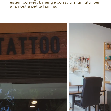
estem convertit, mentre construïm un futur per
a la nostra petita família.