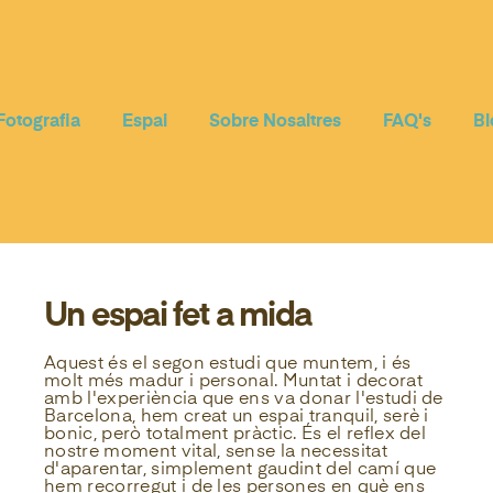
Fotografia
Espai
Sobre Nosaltres
FAQ's
Bl
Un espai fet a mida
Aquest és el segon estudi que muntem, i és
molt més madur i personal. Muntat i decorat
amb l'experiència que ens va donar l'estudi de
Barcelona, hem creat un espai tranquil, serè i
bonic, però totalment pràctic. És el reflex del
nostre moment vital, sense la necessitat
d'aparentar, simplement gaudint del camí que
hem recorregut i de les persones en què ens