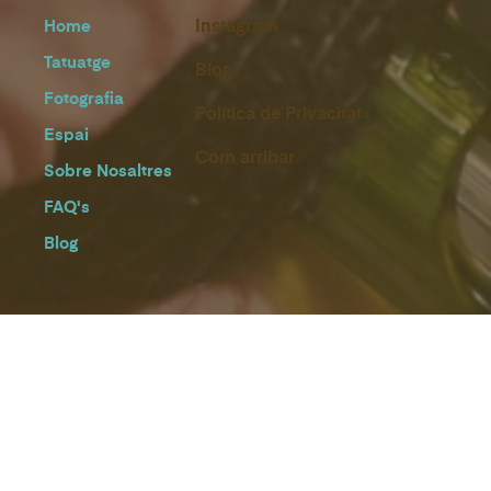
Instagram
Home
Tatuatge
Blog
Fotografia
Política de Privacitat
Espai
Com arribar
Sobre Nosaltres
FAQ's
Blog