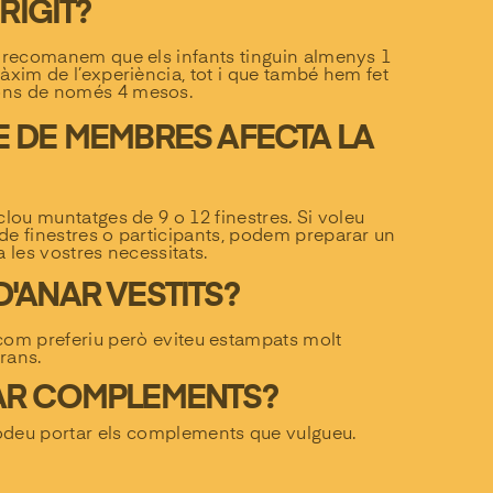
IRIGIT?
e recomanem que els infants tinguin almenys 1
àxim de l’experiència, tot i que també hem fet
ns de només 4 mesos.
 DE MEMBRES AFECTA LA
clou muntatges de 9 o 12 finestres. Si voleu
de finestres o participants, podem preparar un
a les vostres necessitats.
'ANAR VESTITS?
com preferiu però eviteu estampats molt
grans.
AR COMPLEMENTS?
odeu portar els complements que vulgueu.