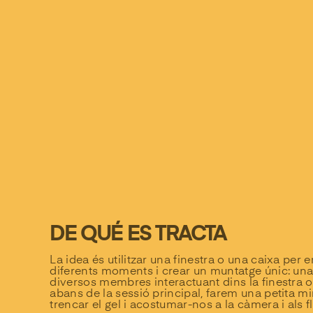
DE QUÉ ES TRACTA
La idea és utilitzar una finestra o una caixa pe
diferents moments i crear un muntatge únic: un
diversos membres interactuant dins la finestra o
abans de la sessió principal, farem una petita min
trencar el gel i acostumar-nos a la càmera i als f