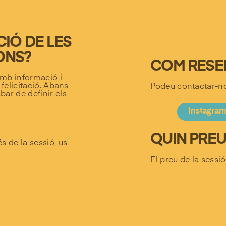
IÓ DE LES
IONS?
COM RESE
amb informació i
 felicitació. Abans
Podeu contactar-no
ar de definir els
Instagra
QUIN PREU
 de la sessió, us
El preu de la sess