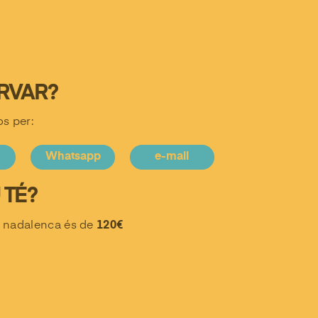
RVAR?
s per:
m
Whatsapp
e-mail
 TÉ?
ió nadalenca és de
120€