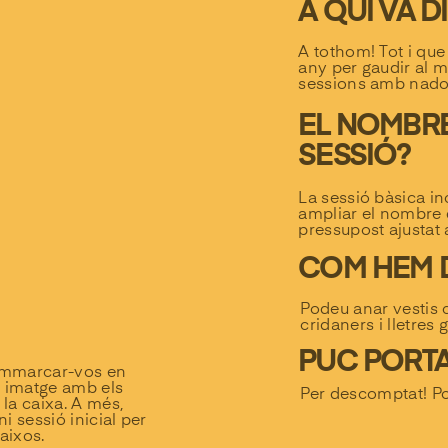
A QUI VA D
A tothom! Tot i qu
any per gaudir al m
sessions amb nado
EL NOMBRE
SESSIÓ?
La sessió bàsica in
ampliar el nombre 
pressupost ajustat 
COM HEM D
Podeu anar vestis 
cridaners i lletres 
PUC PORT
r emmarcar-vos en
a imatge amb els
Per descomptat! P
 la caixa. A més,
i sessió inicial per
laixos.